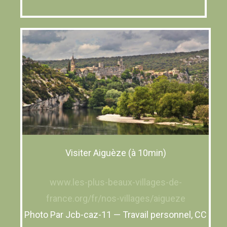
Visiter Aiguèze (à 10min)
www.les-plus-beaux-villages-de-
france.org/fr/nos-villages/aigueze
Photo Par Jcb-caz-11 — Travail personnel, CC