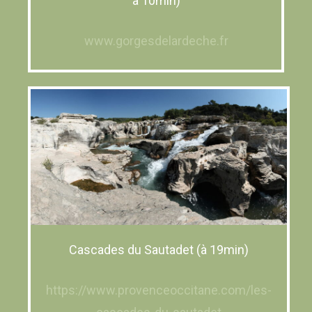
à 10min)
www.gorgesdelardeche.fr
Cascades du Sautadet (à 19min)
https://www.provenceoccitane.com/les-