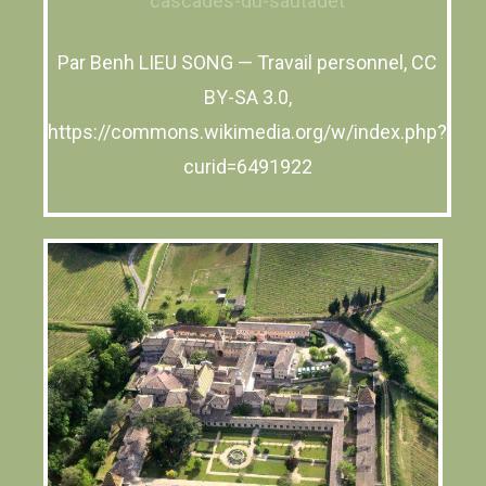
cascades-du-sautadet
Par Benh LIEU SONG — Travail personnel, CC
BY-SA 3.0,
https://commons.wikimedia.org/w/index.php?
curid=6491922